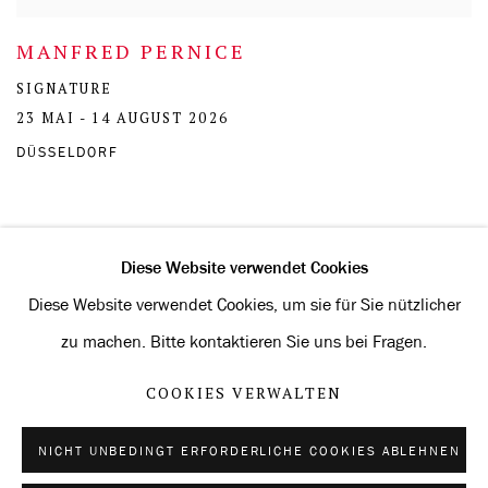
MANFRED PERNICE
SIGNATURE
23 MAI - 14 AUGUST 2026
DÜSSELDORF
Diese Website verwendet Cookies
Diese Website verwendet Cookies, um sie für Sie nützlicher
Datenschutz
Cookies verwalten
zu machen. Bitte kontaktieren Sie uns bei Fragen.
URHEBERRECHT © 2026 KONRAD FISCHER GALERIE
COOKIES VERWALTEN
WEBSITE VON ARTLOGIC
NICHT UNBEDINGT ERFORDERLICHE COOKIES ABLEHNEN