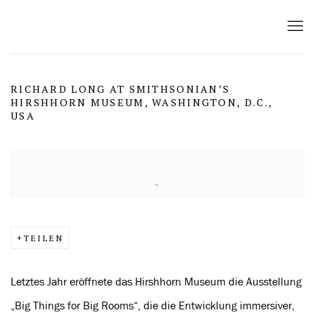
RICHARD LONG AT SMITHSONIAN’S
HIRSHHORN MUSEUM, WASHINGTON, D.C.,
USA
Open a larger version of the following image in a popup:
TEILEN
Letztes Jahr eröffnete das Hirshhorn Museum die Ausstellung
„Big Things for Big Rooms“, die die Entwicklung immersiver,