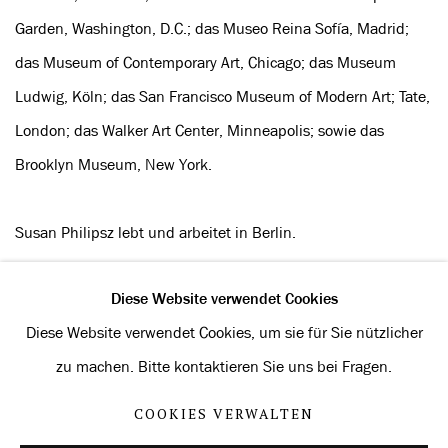
Garden, Washington, D.C.; das Museo Reina Sofía, Madrid;
das Museum of Contemporary Art, Chicago; das Museum
Ludwig, Köln; das San Francisco Museum of Modern Art; Tate,
London; das Walker Art Center, Minneapolis; sowie das
Brooklyn Museum, New York.
Susan Philipsz lebt und arbeitet in Berlin.
Diese Website verwendet Cookies
Diese Website verwendet Cookies, um sie für Sie nützlicher
Datenschutz
Cookies verwalten
zu machen. Bitte kontaktieren Sie uns bei Fragen.
URHEBERRECHT © 2026 KONRAD FISCHER GALERIE
COOKIES VERWALTEN
WEBSITE VON ARTLOGIC