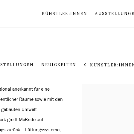
KÜNSTLER:INNEN
AUSSTELLUNG
SSTELLUNGEN
NEUIGKEITEN
KÜNSTLER:INNE
tional anerkannt für eine
View works.
öffentlicher Räume sowie mit den
er gebauten Umwelt
rk greift McBride auf
tags zurück – Lüftungssysteme,