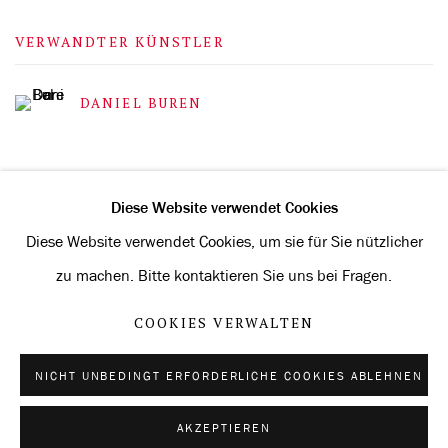
VERWANDTER KÜNSTLER
DANIEL BUREN
Diese Website verwendet Cookies
Diese Website verwendet Cookies, um sie für Sie nützlicher
Datenschutz
Cookies verwalten
zu machen. Bitte kontaktieren Sie uns bei Fragen.
URHEBERRECHT © 2026 KONRAD FISCHER GALERIE
COOKIES VERWALTEN
WEBSITE VON ARTLOGIC
NICHT UNBEDINGT ERFORDERLICHE COOKIES ABLEHNEN
AKZEPTIEREN